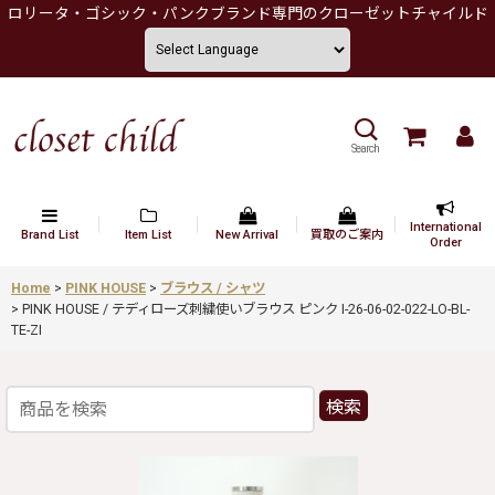
ロリータ・ゴシック・パンクブランド専門のクローゼットチャイルド
Search
International
Brand List
Item List
New Arrival
買取のご案内
Order
Home
>
PINK HOUSE
>
ブラウス / シャツ
>
PINK HOUSE / テディローズ刺繍使いブラウス ピンク I-26-06-02-022-LO-BL-
TE-ZI
検索