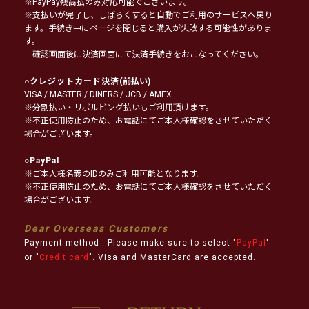
※PayPay残高払のみ対応可能でございます。
※支払いが完了し、しばらくすると自動でご利用のサービスへ戻り
ます。手続き中にページを閉じると購入が失敗する可能性がありま
す。
確認画面後に決済画面にて決済手続きをおこなってください。
○
クレジットカード決済
(前払い)
VISA / MASTER / DINERS / JCB / AMEX
※分割払い・リボルビング払いもご利用頂けます。
※不正使用防止のため、お電話にてご本人様確認をさせていただく
場合がございます。
○
PayPal
※ご本人様名義のIDのみご利用可能となります。
※不正使用防止のため、お電話にてご本人様確認をさせていただく
場合がございます。
Dear Overseas Customers
Payment method : Please make sure to select "
PayPal
"
or "
Credit card
". Visa and MasterCard are accepted.