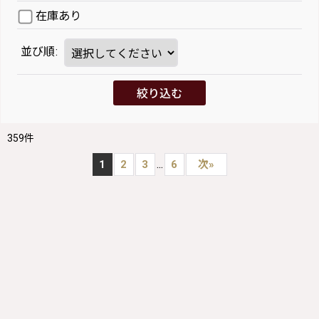
在庫あり
並び順
:
絞り込む
359
件
...
1
2
3
6
次
»