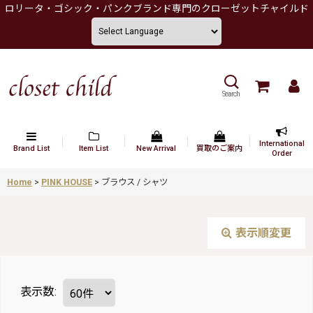
ロリータ・ゴシック・パンクブランド専門のクローゼットチャイルド
Search
International
Brand List
Item List
New Arrival
買取のご案内
Order
Home
>
PINK HOUSE
>
ブラウス / シャツ
表示順変更
表示数
: