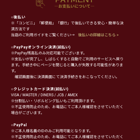
○
後払い
※「コンビニ」「郵便局」「銀行」で後払いできる安心・簡単な決
済方法です
当店のご利用ガイドをご覧ください→
後払いの詳細はこちら >
○
PayPayオンライン決済
(前払い)
※PayPay残高払のみ対応可能でございます。
※支払いが完了し、しばらくすると自動でご利用のサービスへ戻り
ます。手続き中にページを閉じると購入が失敗する可能性がありま
す。
確認画面後に決済画面にて決済手続きをおこなってください。
○
クレジットカード決済
(前払い)
VISA / MASTER / DINERS / JCB / AMEX
※分割払い・リボルビング払いもご利用頂けます。
※不正使用防止のため、お電話にてご本人様確認をさせていただく
場合がございます。
○
PayPal
※ご本人様名義のIDのみご利用可能となります。
※不正使用防止のため、お電話にてご本人様確認をさせていただく