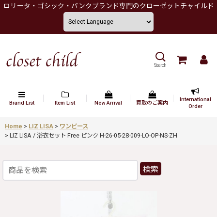
ロリータ・ゴシック・パンクブランド専門のクローゼットチャイルド
Search
International
Brand List
Item List
New Arrival
買取のご案内
Order
Home
>
LIZ LISA
>
ワンピース
>
LIZ LISA / 浴衣セット Free ピンク H-26-05-28-009-LO-OP-NS-ZH
検索