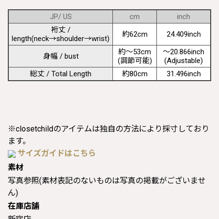
JP/ US
cm
inch
裄丈 /
約62cm
24.409inch
length(neck→shoulder→wrist)
約〜53cm
〜20.866inch
身幅 / bust
(調節可能)
(Adjustable)
総丈 / Total Length
約80cm
31.496inch
※closetchildのアイテムは独自の方法により採寸しており
ます。
サイズガイドはこちら
素材
写真参照(素材表記のないものは写真の掲載がございませ
ん)
在庫店舗