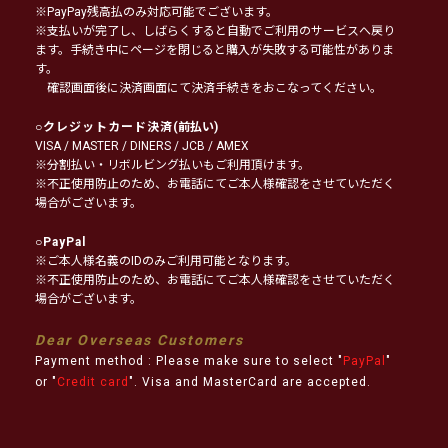
※PayPay残高払のみ対応可能でございます。
※支払いが完了し、しばらくすると自動でご利用のサービスへ戻り
ます。手続き中にページを閉じると購入が失敗する可能性がありま
す。
確認画面後に決済画面にて決済手続きをおこなってください。
○
クレジットカード決済
(前払い)
VISA / MASTER / DINERS / JCB / AMEX
※分割払い・リボルビング払いもご利用頂けます。
※不正使用防止のため、お電話にてご本人様確認をさせていただく
場合がございます。
○
PayPal
※ご本人様名義のIDのみご利用可能となります。
※不正使用防止のため、お電話にてご本人様確認をさせていただく
場合がございます。
Dear Overseas Customers
Payment method : Please make sure to select "
PayPal
"
or "
Credit card
". Visa and MasterCard are accepted.