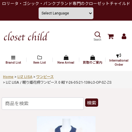
ロリータ・ゴシック・パンクブランド専門のクローゼットチャイルド
Search
International
Brand List
Item List
New Arrival
買取のご案内
Order
Home
>
LIZ LISA
>
ワンピース
>
LIZ LISA / 眠り姫花柄ワンピース 0 紺 Y-26-05-21-138-LO-OP-SZ-ZS
検索