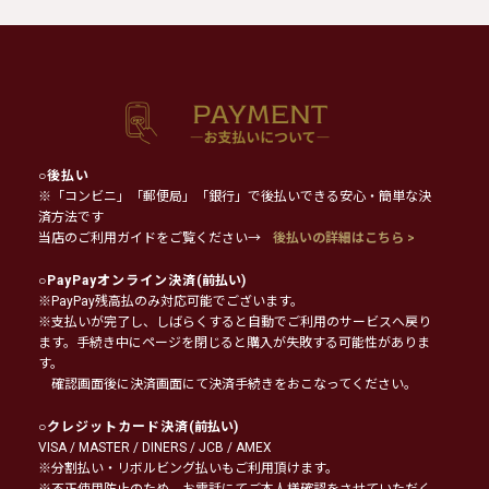
○
後払い
※「コンビニ」「郵便局」「銀行」で後払いできる安心・簡単な決
済方法です
当店のご利用ガイドをご覧ください→
後払いの詳細はこちら >
○
PayPayオンライン決済
(前払い)
※PayPay残高払のみ対応可能でございます。
※支払いが完了し、しばらくすると自動でご利用のサービスへ戻り
ます。手続き中にページを閉じると購入が失敗する可能性がありま
す。
確認画面後に決済画面にて決済手続きをおこなってください。
○
クレジットカード決済
(前払い)
VISA / MASTER / DINERS / JCB / AMEX
※分割払い・リボルビング払いもご利用頂けます。
※不正使用防止のため、お電話にてご本人様確認をさせていただく