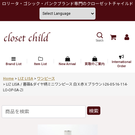
ロリータ・ゴシック・パンクブランド専門のクローゼットチャイルド
Search
International
Brand List
Item List
New Arrival
買取のご案内
Order
Home
>
LIZ LISA
>
ワンピース
>
LIZ LISA / 薔薇&ダイヤ柄ミニワンピース 白Ｘ赤Ｘブラウン I-26-05-16-114-
LO-OP-SA-ZI
検索