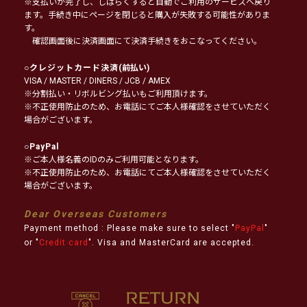
※支払いが完了し、しばらくすると自動でご利用のサービスへ戻り
ます。手続き中にページを閉じると購入が失敗する可能性がありま
す。
確認画面後に決済画面にて決済手続きをおこなってください。
○
クレジットカード決済
(前払い)
VISA / MASTER / DINERS / JCB / AMEX
※分割払い・リボルビング払いもご利用頂けます。
※不正使用防止のため、お電話にてご本人様確認をさせていただく
場合がございます。
○
PayPal
※ご本人様名義のIDのみご利用可能となります。
※不正使用防止のため、お電話にてご本人様確認をさせていただく
場合がございます。
Dear Overseas Customers
Payment method : Please make sure to select "
PayPal
"
or "
Credit card
". Visa and MasterCard are accepted.