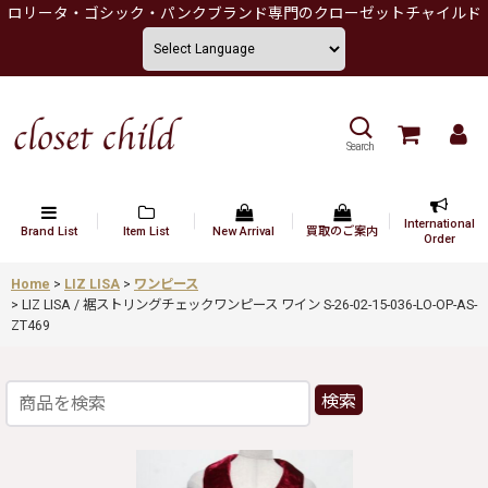
ロリータ・ゴシック・パンクブランド専門のクローゼットチャイルド
Search
International
Brand List
Item List
New Arrival
買取のご案内
Order
Home
>
LIZ LISA
>
ワンピース
>
LIZ LISA / 裾ストリングチェックワンピース ワイン S-26-02-15-036-LO-OP-AS-
ZT469
検索