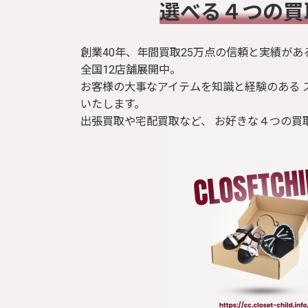
​選べる４つの
ブラウス / シャツ
トップス
創業40年、年間買取25万点の信頼と実績があ
全国12店舗展開中。
お客様の大事なアイテムを知識と経験のある 
Tシャツ
いたします。
出張買取や宅配買取など、 お好きな４つの買
パンツ
ジャケット
コート
靴 / 鞄
アクセサリー/小物