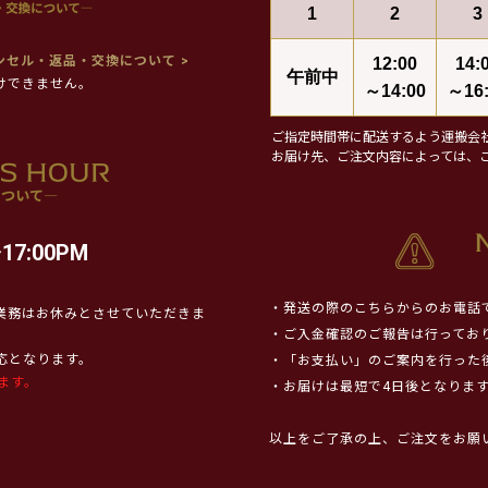
1
2
3
ンセル・返品・交換について >
12:00
14:
午前中
けできません。
～14:00
～16:
ご指定時間帯に配送するよう運搬会
お届け先、ご注文内容によっては、
17:00PM
・発送の際のこちらからのお電話
業務はお休みとさせていただきま
・ご入金確認のご報告は行ってお
対応となります。
・「お支払い」のご案内を行った
ます。
・お届けは最短で4日後となりま
以上をご了承の上、ご注文をお願