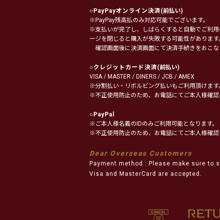
○
PayPayオンライン決済
(前払い)
※PayPay残高払のみ対応可能でございます。
※支払いが完了し、しばらくすると自動でご利用
ージを閉じると購入が失敗する可能性があります
確認画面後に決済画面にて決済手続きをおこな
○
クレジットカード決済
(前払い)
VISA / MASTER / DINERS / JCB / AMEX
※分割払い・リボルビング払いもご利用頂けます
※不正使用防止のため、お電話にてご本人様確認
○
PayPal
※ご本人様名義のIDのみご利用可能となります。
※不正使用防止のため、お電話にてご本人様確認
Dear Overseas Customers
Payment method : Please make sure to s
Visa and MasterCard are accepted.