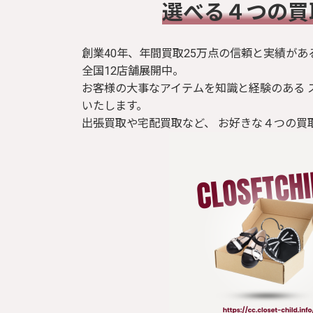
​選べる４つの
ブラウス / シャツ
トップス
創業40年、年間買取25万点の信頼と実績があ
全国12店舗展開中。
お客様の大事なアイテムを知識と経験のある 
Tシャツ
いたします。
出張買取や宅配買取など、 お好きな４つの買
パンツ
ジャケット
コート
靴 / 鞄
アクセサリー/小物