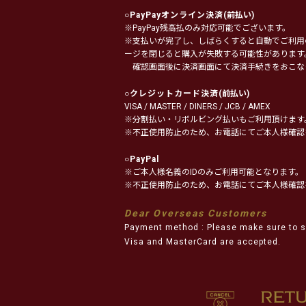
○
PayPayオンライン決済
(前払い)
※PayPay残高払のみ対応可能でございます。
※支払いが完了し、しばらくすると自動でご利用
ージを閉じると購入が失敗する可能性があります
確認画面後に決済画面にて決済手続きをおこな
○
クレジットカード決済
(前払い)
VISA / MASTER / DINERS / JCB / AMEX
※分割払い・リボルビング払いもご利用頂けます
※不正使用防止のため、お電話にてご本人様確認
○
PayPal
※ご本人様名義のIDのみご利用可能となります。
※不正使用防止のため、お電話にてご本人様確認
Dear Overseas Customers
Payment method : Please make sure to s
Visa and MasterCard are accepted.