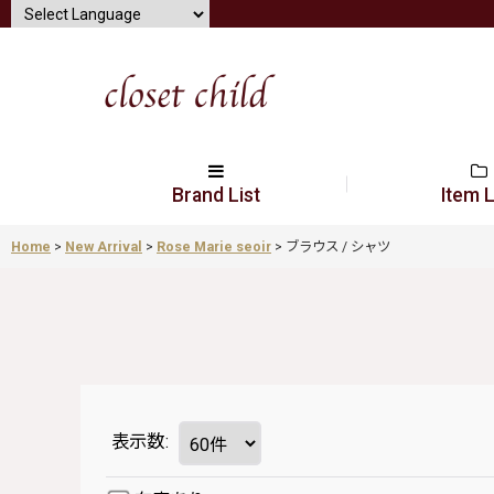
Brand List
Item L
Home
>
New Arrival
>
Rose Marie seoir
>
ブラウス / シャツ
表示数
: