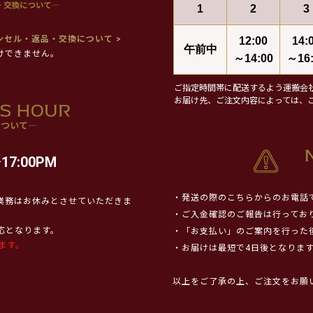
1
2
3
ンセル・返品・交換について >
12:00
14:
午前中
けできません。
～14:00
～16:
ご指定時間帯に配送するよう運搬会
お届け先、ご注文内容によっては、
17:00PM
・発送の際のこちらからのお電話
業務はお休みとさせていただきま
・ご入金確認のご報告は行ってお
対応となります。
・「お支払い」のご案内を行った
ます。
・お届けは最短で4日後となりま
以上をご了承の上、ご注文をお願