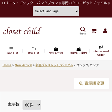
ロリータ・ゴシック・パンクブランド専門のクローゼットチャイルド
Search
International
Brand List
Item List
New Arrival
買取のご案内
Order
Home
>
New Arrival
>
新品ブレスレット/バングル
>
ゴシック/パンク
表示順変更
表示数
: