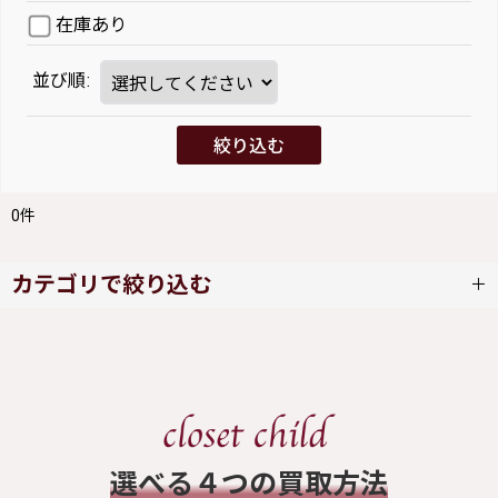
在庫あり
並び順
:
絞り込む
0
件
カテゴリで絞り込む
新品ブレスレット/バングル (全商品)
ロリータ
ゴシック/パンク
​選べる４つの買取方法