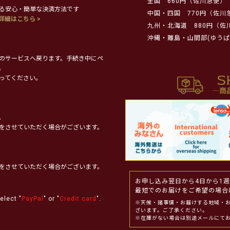
全国
660円（佐川急便）
る安心・簡単な決済方法です
中国・四国
770円（佐川
詳細はこちら >
九州・北海道
880円（佐
沖縄・離島・山間部(ゆうぱ
のサービスへ戻ります。手続き中にペ
。
ってください。
。
をさせていただく場合がございます。
をさせていただく場合がございます。
お申し込み翌日から4日から1
最短でのお届けをご希望の場合
elect "
PayPal
" or "
Credit card
".
※天候・諸事情・お届けする地域・
ざいます。ご了承ください。
※在庫がない場合は別途メールにて