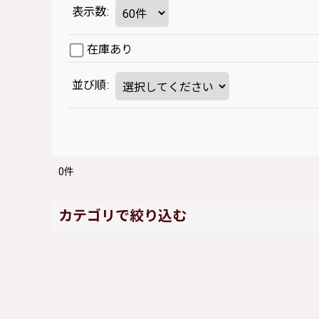
表示数
:
在庫あり
並び順
:
0
件
カテゴリで絞り込む
新品ブレスレット/バングル (全商品)
ロリータ