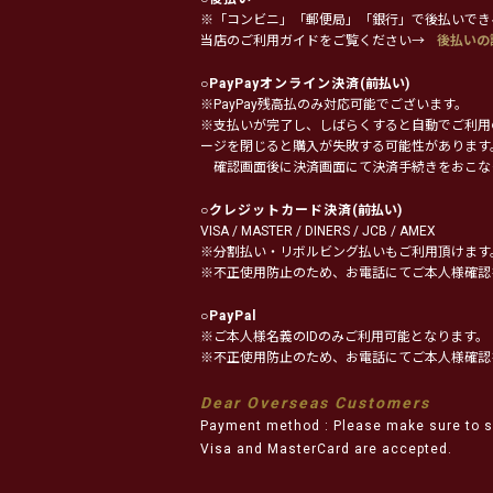
※「コンビニ」「郵便局」「銀行」で後払いでき
当店のご利用ガイドをご覧ください→
後払いの
○
PayPayオンライン決済
(前払い)
※PayPay残高払のみ対応可能でございます。
※支払いが完了し、しばらくすると自動でご利用
ージを閉じると購入が失敗する可能性があります
確認画面後に決済画面にて決済手続きをおこな
○
クレジットカード決済
(前払い)
VISA / MASTER / DINERS / JCB / AMEX
※分割払い・リボルビング払いもご利用頂けます
※不正使用防止のため、お電話にてご本人様確認
○
PayPal
※ご本人様名義のIDのみご利用可能となります。
※不正使用防止のため、お電話にてご本人様確認
Dear Overseas Customers
Payment method : Please make sure to s
Visa and MasterCard are accepted.