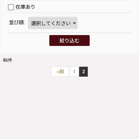
在庫あり
並び順
:
絞り込む
86
件
«
前
1
2