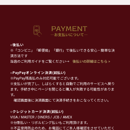
○
後払い
※「コンビニ」「郵便局」「銀行」で後払いできる安心・簡単な決
済方法です
当店のご利用ガイドをご覧ください→
後払いの詳細はこちら >
○
PayPayオンライン決済
(前払い)
※PayPay残高払のみ対応可能でございます。
※支払いが完了し、しばらくすると自動でご利用のサービスへ戻り
ます。手続き中にページを閉じると購入が失敗する可能性がありま
す。
確認画面後に決済画面にて決済手続きをおこなってください。
○
クレジットカード決済
(前払い)
VISA / MASTER / DINERS / JCB / AMEX
※分割払い・リボルビング払いもご利用頂けます。
※不正使用防止のため、お電話にてご本人様確認をさせていただく