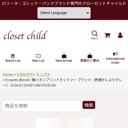
ロリータ・ゴシック・パンクブランド専門のクローゼットチャイルド
Search
International
Brand List
Item List
New Arrival
買取のご案内
Order
Home
>
h.NAOTO
>
トップス
>
h.naoto Blood / 胸リボンプリントカットソー ブラック（色褪せによりグレ
ー） O-26-01-24-031-HN-TO-IG-OS
検索