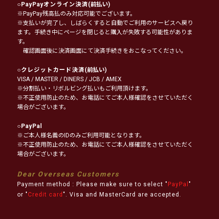
○
PayPayオンライン決済
(前払い)
※PayPay残高払のみ対応可能でございます。
※支払いが完了し、しばらくすると自動でご利用のサービスへ戻り
ます。手続き中にページを閉じると購入が失敗する可能性がありま
す。
確認画面後に決済画面にて決済手続きをおこなってください。
○
クレジットカード決済
(前払い)
VISA / MASTER / DINERS / JCB / AMEX
※分割払い・リボルビング払いもご利用頂けます。
※不正使用防止のため、お電話にてご本人様確認をさせていただく
場合がございます。
○
PayPal
※ご本人様名義のIDのみご利用可能となります。
※不正使用防止のため、お電話にてご本人様確認をさせていただく
場合がございます。
Dear Overseas Customers
Payment method : Please make sure to select "
PayPal
"
or "
Credit card
". Visa and MasterCard are accepted.