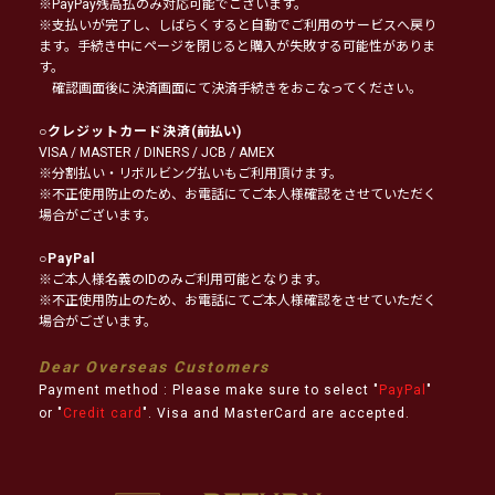
※PayPay残高払のみ対応可能でございます。
※支払いが完了し、しばらくすると自動でご利用のサービスへ戻り
ます。手続き中にページを閉じると購入が失敗する可能性がありま
す。
確認画面後に決済画面にて決済手続きをおこなってください。
○
クレジットカード決済
(前払い)
VISA / MASTER / DINERS / JCB / AMEX
※分割払い・リボルビング払いもご利用頂けます。
※不正使用防止のため、お電話にてご本人様確認をさせていただく
場合がございます。
○
PayPal
※ご本人様名義のIDのみご利用可能となります。
※不正使用防止のため、お電話にてご本人様確認をさせていただく
場合がございます。
Dear Overseas Customers
Payment method : Please make sure to select "
PayPal
"
or "
Credit card
". Visa and MasterCard are accepted.