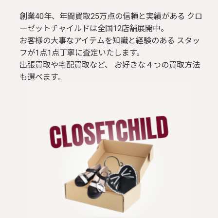
創業40年、年間買取25万点の信頼と実績がある クロ
ブラウス / シャツ
ーゼットチャイルドは全国12店舗展開中。
お客様の大事なアイテムを知識と経験のある スタッ
トップス
フが1点1点丁寧に査定いたします。
出張買取や宅配買取など、 お好きな４つの買取方法
Tシャツ
も選べます。
パンツ
ジャケット
コート
靴 / 鞄
アクセサリー/小物