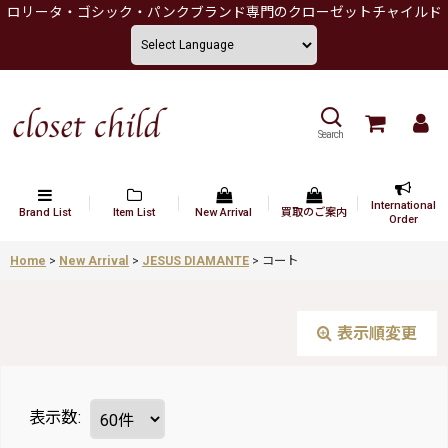
ロリータ・ゴシック・パンクブランド専門のクローゼットチャイルド
Search
International
Brand List
Item List
New Arrival
買取のご案内
Order
Home
>
New Arrival
>
JESUS DIAMANTE
>
コート
表示順変更
表示数
: