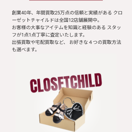
ブラウス / シャツ
創業40年、年間買取25万点の信頼と実績がある クロ
ーゼットチャイルドは全国12店舗展開中。
お客様の大事なアイテムを知識と経験のある スタッ
トップス
フが1点1点丁寧に査定いたします。
出張買取や宅配買取など、 お好きな４つの買取方法
Tシャツ
も選べます。
パンツ
ジャケット
コート
靴 / 鞄
アクセサリー/小物