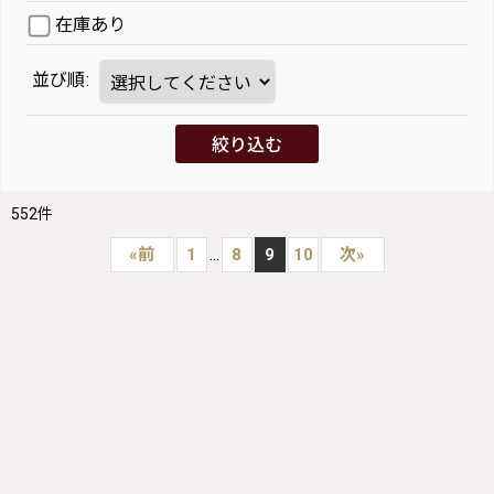
在庫あり
並び順
:
絞り込む
552
件
...
«
前
1
8
9
10
次
»