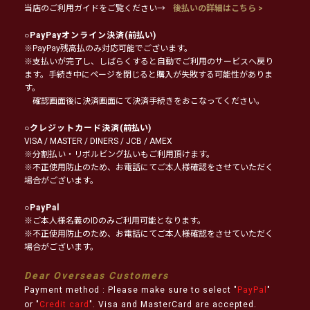
当店のご利用ガイドをご覧ください→
後払いの詳細はこちら >
○
PayPayオンライン決済
(前払い)
※PayPay残高払のみ対応可能でございます。
※支払いが完了し、しばらくすると自動でご利用のサービスへ戻り
ます。手続き中にページを閉じると購入が失敗する可能性がありま
す。
確認画面後に決済画面にて決済手続きをおこなってください。
○
クレジットカード決済
(前払い)
VISA / MASTER / DINERS / JCB / AMEX
※分割払い・リボルビング払いもご利用頂けます。
※不正使用防止のため、お電話にてご本人様確認をさせていただく
場合がございます。
○
PayPal
※ご本人様名義のIDのみご利用可能となります。
※不正使用防止のため、お電話にてご本人様確認をさせていただく
場合がございます。
Dear Overseas Customers
Payment method : Please make sure to select "
PayPal
"
or "
Credit card
". Visa and MasterCard are accepted.