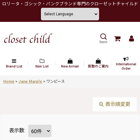
ロリータ・ゴシック・パンクブランド専門のクローゼットチャイルド
Search
International
Brand List
Item List
New Arrival
買取のご案内
Order
Home
>
Jane Marple
>
ワンピース
表示順変更
表示数
: