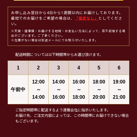
お申し込み翌日から4日から1週間以内にお届けしております。
最短でのお届けをご希望の場合は、
「指定なし」
としてくださ
い。
※天候・諸事情・お届けする地域・お支払い方法によって、若干前後する場
合がございます。ご了承ください。
※在庫がない場合は別途メールにてお知らせいたします。
配送時間については以下時間帯からお選び頂けます。
1
2
3
4
5
6
12:00
14:00
16:00
18:00
19:00
午前中
～
～
～
～
～
14:00
16:00
18:00
20:00
21:00
ご指定時間帯に配送するよう運搬会社に指示いたします。
お届け先、ご注文内容によっては、この時間帯にお届けできない場合
もございます。