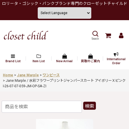
ロリータ・ゴシック・パンクブランド専門のクローゼットチャイルド
Search
International
Brand List
Item List
New Arrival
買取のご案内
Order
Home
>
Jane Marple
>
ワンピース
>
Jane Marple / 水彩フラワープリントジャンパースカート アイボリーＸピンク
I-26-07-07-059-JM-OP-SA-ZI
検索