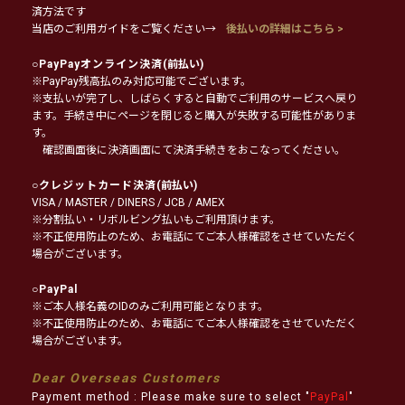
済方法です
当店のご利用ガイドをご覧ください→
後払いの詳細はこちら >
○
PayPayオンライン決済
(前払い)
※PayPay残高払のみ対応可能でございます。
※支払いが完了し、しばらくすると自動でご利用のサービスへ戻り
ます。手続き中にページを閉じると購入が失敗する可能性がありま
す。
確認画面後に決済画面にて決済手続きをおこなってください。
○
クレジットカード決済
(前払い)
VISA / MASTER / DINERS / JCB / AMEX
※分割払い・リボルビング払いもご利用頂けます。
※不正使用防止のため、お電話にてご本人様確認をさせていただく
場合がございます。
○
PayPal
※ご本人様名義のIDのみご利用可能となります。
※不正使用防止のため、お電話にてご本人様確認をさせていただく
場合がございます。
Dear Overseas Customers
Payment method : Please make sure to select "
PayPal
"