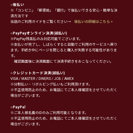
○
後払い
※「コンビニ」「郵便局」「銀行」で後払いできる安心・簡単な決
済方法です
当店のご利用ガイドをご覧ください→
後払いの詳細はこちら >
○
PayPayオンライン決済
(前払い)
※PayPay残高払のみ対応可能でございます。
※支払いが完了し、しばらくすると自動でご利用のサービスへ戻り
ます。手続き中にページを閉じると購入が失敗する可能性がありま
す。
確認画面後に決済画面にて決済手続きをおこなってください。
○
クレジットカード決済
(前払い)
VISA / MASTER / DINERS / JCB / AMEX
※分割払い・リボルビング払いもご利用頂けます。
※不正使用防止のため、お電話にてご本人様確認をさせていただく
場合がございます。
○
PayPal
※ご本人様名義のIDのみご利用可能となります。
※不正使用防止のため、お電話にてご本人様確認をさせていただく
場合がございます。