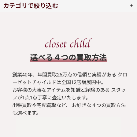
カテゴリで絞り込む
abilletage (全商品)
ワンピース
​選べる４つの買取方法
スカート
創業40年、年間買取25万点の信頼と実績がある クロ
ブラウス / シャツ
ーゼットチャイルドは全国12店舗展開中。
お客様の大事なアイテムを知識と経験のある スタッ
トップス
フが1点1点丁寧に査定いたします。
出張買取や宅配買取など、 お好きな４つの買取方法
Tシャツ
も選べます。
パンツ