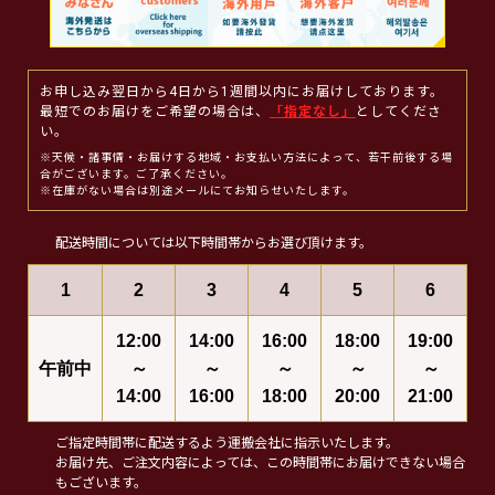
お申し込み翌日から4日から1週間以内にお届けしております。
最短でのお届けをご希望の場合は、
「指定なし」
としてくださ
い。
※天候・諸事情・お届けする地域・お支払い方法によって、若干前後する場
合がございます。ご了承ください。
※在庫がない場合は別途メールにてお知らせいたします。
配送時間については以下時間帯からお選び頂けます。
1
2
3
4
5
6
12:00
14:00
16:00
18:00
19:00
午前中
～
～
～
～
～
14:00
16:00
18:00
20:00
21:00
ご指定時間帯に配送するよう運搬会社に指示いたします。
お届け先、ご注文内容によっては、この時間帯にお届けできない場合
もございます。