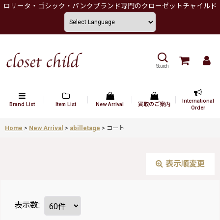
ロリータ・ゴシック・パンクブランド専門のクローゼットチャイルド
Search
International
Brand List
Item List
New Arrival
買取のご案内
Order
Home
>
New Arrival
>
abilletage
>
コート
表示順変更
表示数
: