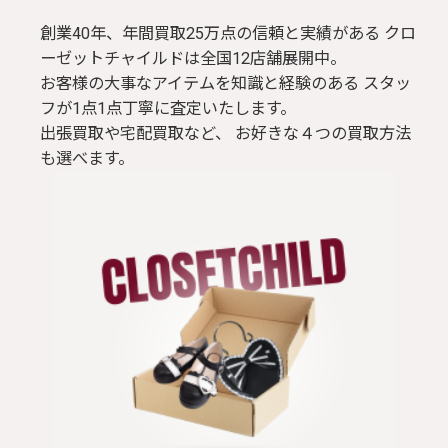
創業40年、年間買取25万点の信頼と実績がある クロ
ブラウス / シャツ
ーゼットチャイルドは全国12店舗展開中。
お客様の大事なアイテムを知識と経験のある スタッ
トップス
フが1点1点丁寧に査定いたします。
出張買取や宅配買取など、 お好きな４つの買取方法
Tシャツ
も選べます。
パンツ
ジャケット
コート
靴 / 鞄
アクセサリー/小物