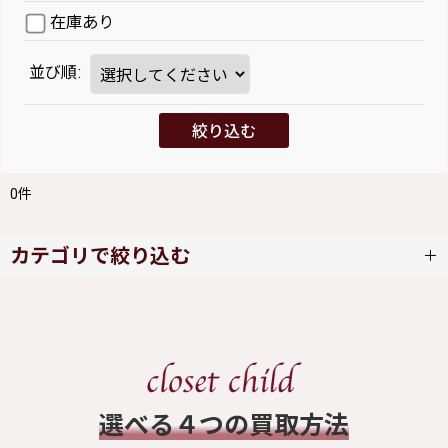
在庫あり
並び順
:
絞り込む
0
件
カテゴリで絞り込む
abilletage (全商品)
ワンピース
​選べる４つの買取方法
スカート