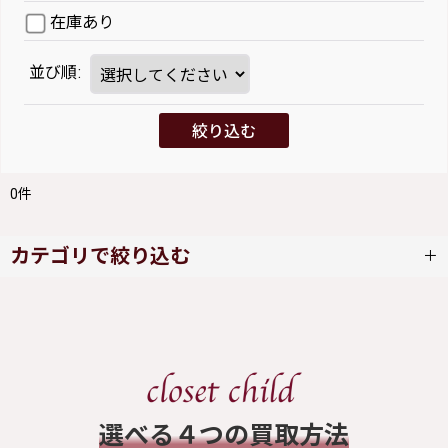
在庫あり
並び順
:
絞り込む
0
件
カテゴリで絞り込む
Melody BasKet (全商品)
ワンピース
スカート
​選べる４つの買取方法