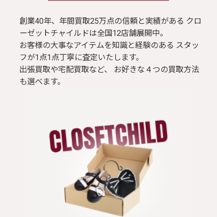
ブラウス / シャツ
創業40年、年間買取25万点の信頼と実績がある クロ
ーゼットチャイルドは全国12店舗展開中。
お客様の大事なアイテムを知識と経験のある スタッ
トップス
フが1点1点丁寧に査定いたします。
出張買取や宅配買取など、 お好きな４つの買取方法
Tシャツ
も選べます。
パンツ
ジャケット
コート
靴 / 鞄
アクセサリー/小物