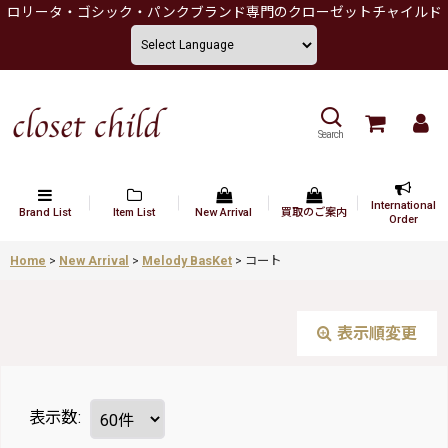
ロリータ・ゴシック・パンクブランド専門のクローゼットチャイルド
Search
International
Brand List
Item List
New Arrival
買取のご案内
Order
Home
>
New Arrival
>
Melody BasKet
>
コート
表示順変更
表示数
: