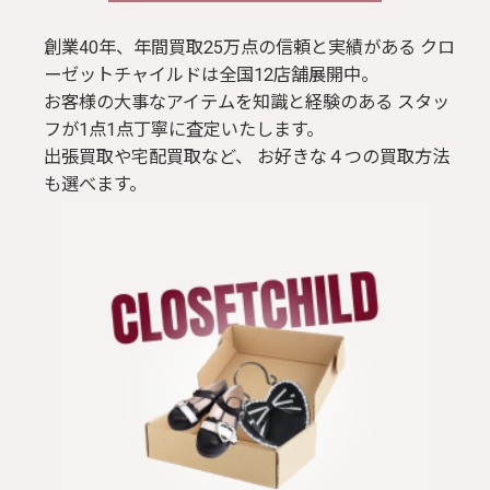
ブラウス / シャツ
創業40年、年間買取25万点の信頼と実績がある クロ
ーゼットチャイルドは全国12店舗展開中。
お客様の大事なアイテムを知識と経験のある スタッ
トップス
フが1点1点丁寧に査定いたします。
出張買取や宅配買取など、 お好きな４つの買取方法
Tシャツ
も選べます。
パンツ
ジャケット
コート
靴 / 鞄
アクセサリー/小物