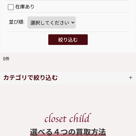
在庫あり
並び順
:
絞り込む
0
件
カテゴリで絞り込む
Melody BasKet (全商品)
ワンピース
スカート
​選べる４つの買取方法