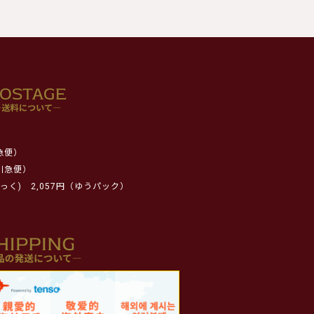
急便）
川急便）
っく)
2,057円（ゆうパック）