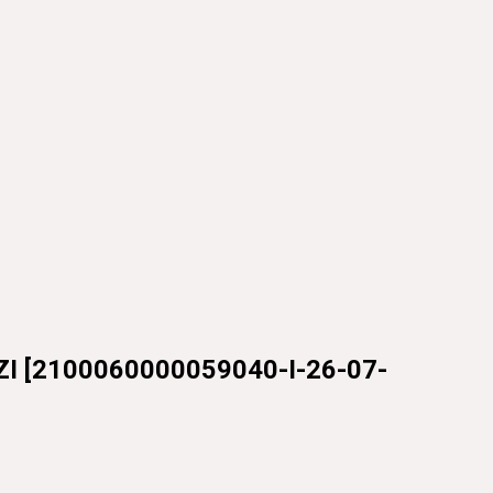
ZI
[
2100060000059040-I-26-07-