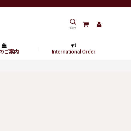
Search
のご案内
International Order