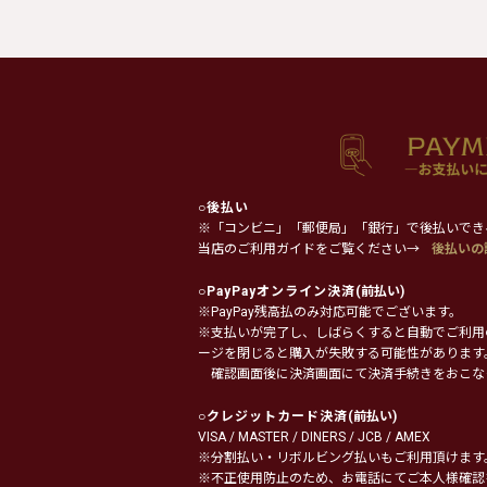
○
後払い
※「コンビニ」「郵便局」「銀行」で後払いでき
当店のご利用ガイドをご覧ください→
後払いの
○
PayPayオンライン決済
(前払い)
※PayPay残高払のみ対応可能でございます。
※支払いが完了し、しばらくすると自動でご利用
ージを閉じると購入が失敗する可能性があります
確認画面後に決済画面にて決済手続きをおこな
○
クレジットカード決済
(前払い)
VISA / MASTER / DINERS / JCB / AMEX
※分割払い・リボルビング払いもご利用頂けます
※不正使用防止のため、お電話にてご本人様確認