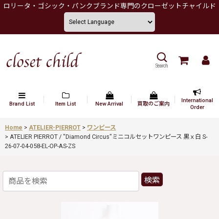
ロリータ・ゴシック・パンクブランド専門のクローゼットチャイルド
Search
International
Brand List
Item List
New Arrival
買取のご案内
Order
Home
>
ATELIER-PIERROT
>
ワンピース
>
ATELIER PIERROT / "Diamond Circus"ミニコルセットワンピース 黒ｘ白 S-
26-07-04-058-EL-OP-AS-ZS
検索