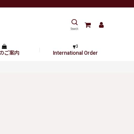
Search
のご案内
International Order