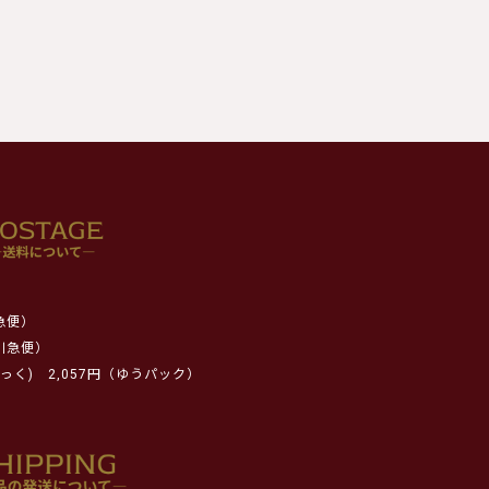
急便）
川急便）
っく)
2,057円（ゆうパック）