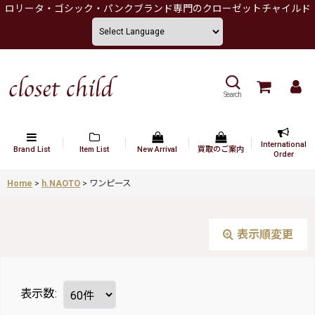
ロリータ・ゴシック・パンクブランド専門のクローゼットチャイルド
Search
International
Brand List
Item List
New Arrival
買取のご案内
Order
Home
>
h.NAOTO
>
ワンピース
表示順変更
表示数
: