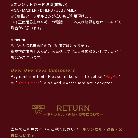
○
クレジットカード決済
(前払い)
VISA / MASTER / DINERS / JCB / AMEX
※分割払い・リボルビング払いもご利用頂けます。
※不正使用防止のため、お電話にてご本人様確認をさせていただく
場合がございます。
○
PayPal
※ご本人様名義のIDのみご利用可能となります。
※不正使用防止のため、お電話にてご本人様確認をさせていただく
場合がございます。
Dear Overseas Customers
Payment method : Please make sure to select "
PayPal
"
or "
Credit card
". Visa and MasterCard are accepted.
当店のご利用ガイドをご覧ください→
キャンセル・返品・交
換について >