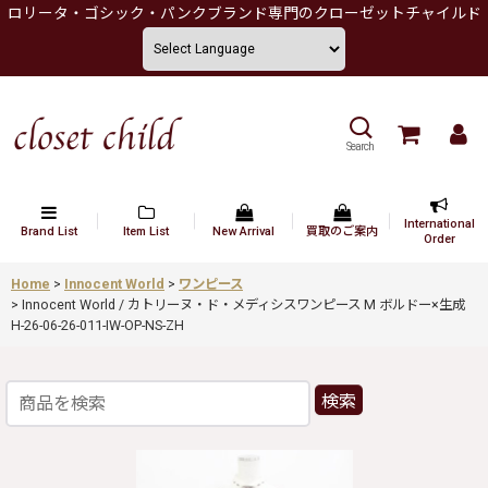
ロリータ・ゴシック・パンクブランド専門のクローゼットチャイルド
Search
International
Brand List
Item List
New Arrival
買取のご案内
Order
Home
>
Innocent World
>
ワンピース
>
Innocent World / カトリーヌ・ド・メディシスワンピース M ボルドー×生成
H-26-06-26-011-IW-OP-NS-ZH
検索