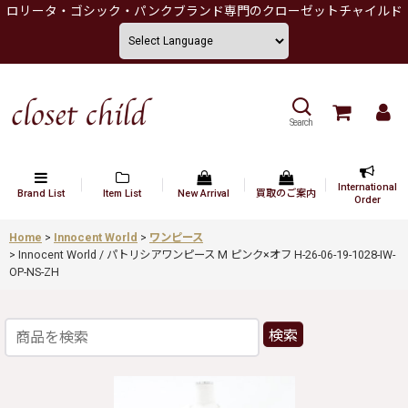
ロリータ・ゴシック・パンクブランド専門のクローゼットチャイルド
Search
International
Brand List
Item List
New Arrival
買取のご案内
Order
Home
>
Innocent World
>
ワンピース
>
Innocent World / パトリシアワンピース M ピンク×オフ H-26-06-19-1028-IW-
OP-NS-ZH
検索