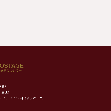
急便）
川急便）
っく)
2,057円（ゆうパック）