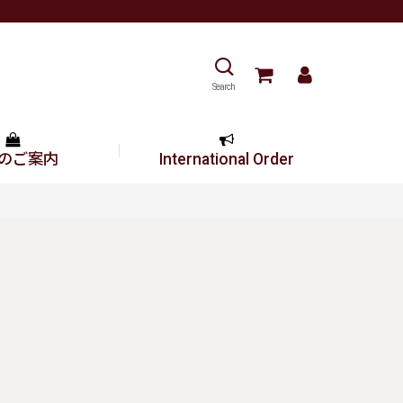
Search
のご案内
International Order