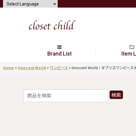
Brand List
Item L
Home
>
Innocent World
>
ワンピース
>
Innocent World / タブリエワンピース M 
検索