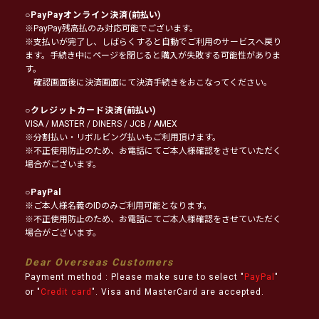
○
PayPayオンライン決済
(前払い)
※PayPay残高払のみ対応可能でございます。
※支払いが完了し、しばらくすると自動でご利用のサービスへ戻り
ます。手続き中にページを閉じると購入が失敗する可能性がありま
す。
確認画面後に決済画面にて決済手続きをおこなってください。
○
クレジットカード決済
(前払い)
VISA / MASTER / DINERS / JCB / AMEX
※分割払い・リボルビング払いもご利用頂けます。
※不正使用防止のため、お電話にてご本人様確認をさせていただく
場合がございます。
○
PayPal
※ご本人様名義のIDのみご利用可能となります。
※不正使用防止のため、お電話にてご本人様確認をさせていただく
場合がございます。
Dear Overseas Customers
Payment method : Please make sure to select "
PayPal
"
or "
Credit card
". Visa and MasterCard are accepted.