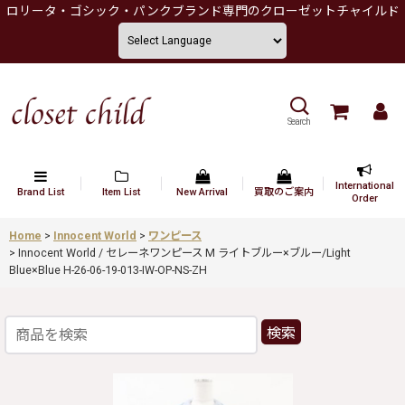
ロリータ・ゴシック・パンクブランド専門のクローゼットチャイルド
Search
International
Brand List
Item List
New Arrival
買取のご案内
Order
Home
>
Innocent World
>
ワンピース
>
Innocent World / セレーネワンピース M ライトブルー×ブルー/Light
Blue×Blue H-26-06-19-013-IW-OP-NS-ZH
検索