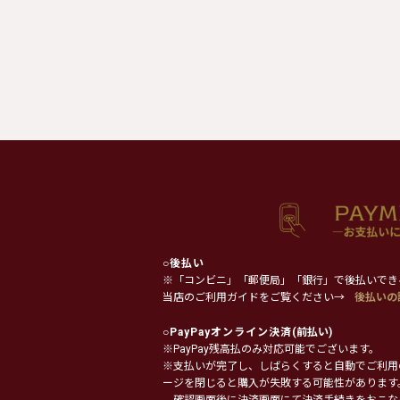
○
後払い
※「コンビニ」「郵便局」「銀行」で後払いでき
当店のご利用ガイドをご覧ください→
後払いの
○
PayPayオンライン決済
(前払い)
※PayPay残高払のみ対応可能でございます。
※支払いが完了し、しばらくすると自動でご利用
ージを閉じると購入が失敗する可能性があります
確認画面後に決済画面にて決済手続きをおこな