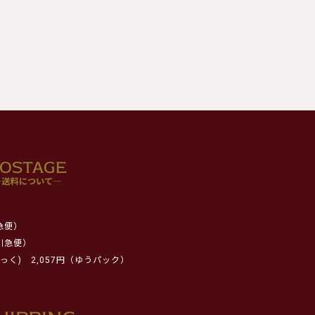
急便）
川急便）
っく)
2,057円（ゆうパック）