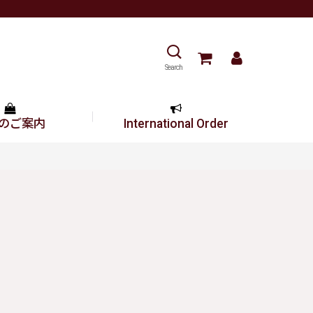
Search
のご案内
International Order