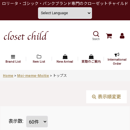
ロリータ・ゴシック・パンクブランド専門のクローゼットチャイルド
Search
International
Brand List
Item List
New Arrival
買取のご案内
Order
Home
>
Moi-meme-Moitie
>
トップス
表示順変更
表示数
: