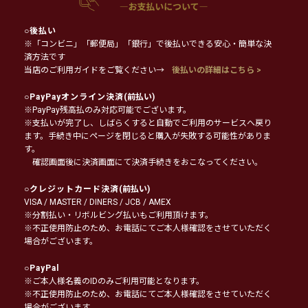
○
後払い
※「コンビニ」「郵便局」「銀行」で後払いできる安心・簡単な決
済方法です
当店のご利用ガイドをご覧ください→
後払いの詳細はこちら >
○
PayPayオンライン決済
(前払い)
※PayPay残高払のみ対応可能でございます。
※支払いが完了し、しばらくすると自動でご利用のサービスへ戻り
ます。手続き中にページを閉じると購入が失敗する可能性がありま
す。
確認画面後に決済画面にて決済手続きをおこなってください。
○
クレジットカード決済
(前払い)
VISA / MASTER / DINERS / JCB / AMEX
※分割払い・リボルビング払いもご利用頂けます。
※不正使用防止のため、お電話にてご本人様確認をさせていただく
場合がございます。
○
PayPal
※ご本人様名義のIDのみご利用可能となります。
※不正使用防止のため、お電話にてご本人様確認をさせていただく
場合がございます。