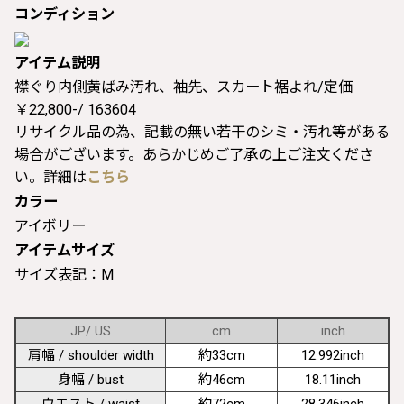
コンディション
アイテム説明
襟ぐり内側黄ばみ汚れ、袖先、スカート裾よれ/定価
￥22,800-/ 163604
リサイクル品の為、記載の無い若干のシミ・汚れ等がある
場合がございます。あらかじめご了承の上ご注文くださ
い。詳細は
こちら
カラー
アイボリー
アイテムサイズ
サイズ表記：M
JP/ US
cm
inch
肩幅 / shoulder width
約33cm
12.992inch
身幅 / bust
約46cm
18.11inch
ウエスト / waist
約72cm
28.346inch