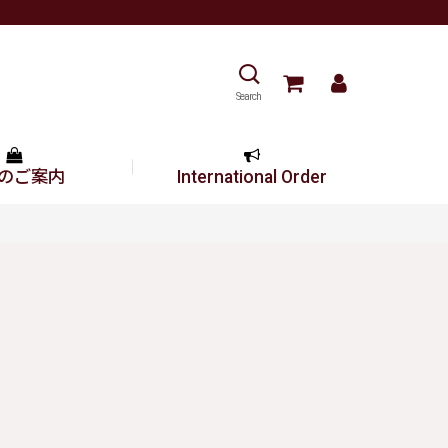
Search
のご案内
International Order