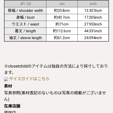
JP/ US
cm
inch
肩幅 / shoulder width
約33.8cm
13.307inch
身幅 / bust
約43.7cm
17.205inch
ウエスト / waist
約71cm
27.953inch
着丈 / length
約112.6cm
44.331inch
袖丈 / sleeve length
約61.2cm
24.094inch
※closetchildのアイテムは独自の方法により採寸しており
ます。
サイズガイドはこちら
素材
写真参照(素材表記のないものは写真の掲載がございませ
ん)
在庫店舗
原宿店