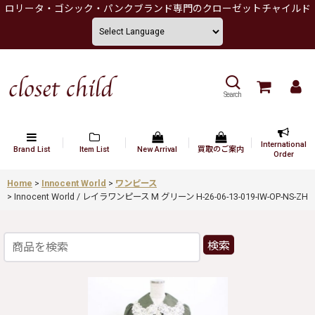
ロリータ・ゴシック・パンクブランド専門のクローゼットチャイルド
Search
International
Brand List
Item List
New Arrival
買取のご案内
Order
Home
>
Innocent World
>
ワンピース
>
Innocent World / レイラワンピース M グリーン H-26-06-13-019-IW-OP-NS-ZH
検索