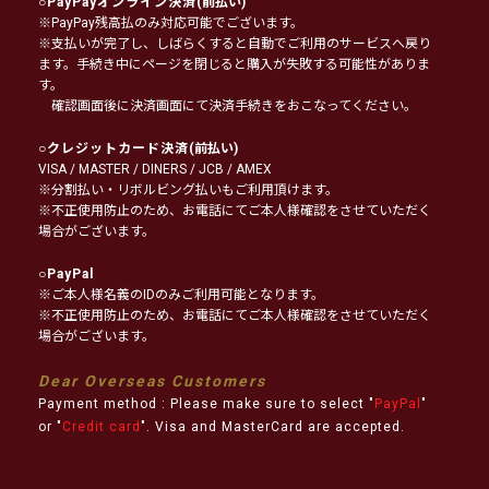
○
PayPayオンライン決済
(前払い)
※PayPay残高払のみ対応可能でございます。
※支払いが完了し、しばらくすると自動でご利用のサービスへ戻り
ます。手続き中にページを閉じると購入が失敗する可能性がありま
す。
確認画面後に決済画面にて決済手続きをおこなってください。
○
クレジットカード決済
(前払い)
VISA / MASTER / DINERS / JCB / AMEX
※分割払い・リボルビング払いもご利用頂けます。
※不正使用防止のため、お電話にてご本人様確認をさせていただく
場合がございます。
○
PayPal
※ご本人様名義のIDのみご利用可能となります。
※不正使用防止のため、お電話にてご本人様確認をさせていただく
場合がございます。
Dear Overseas Customers
Payment method : Please make sure to select "
PayPal
"
or "
Credit card
". Visa and MasterCard are accepted.