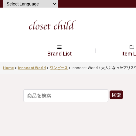
Brand List
Item L
Home
>
Innocent World
>
ワンピース
>
Innocent World / 大人になったアリスワン
検索