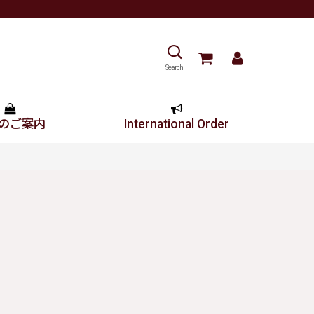
Search
のご案内
International Order