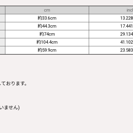
cm
inc
約33.6cm
13.228
約44.3cm
17.441
約74cm
29.134
約104.4cm
41.102
約59.9cm
23.583
寸しております。
いません)