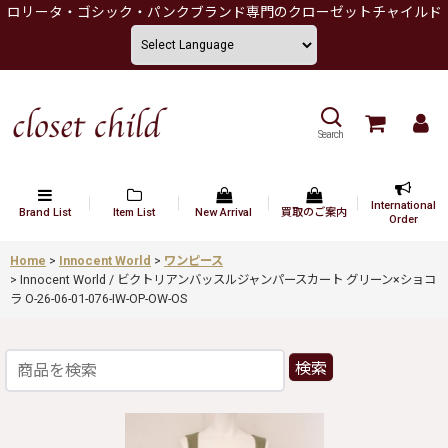
ロリータ・ゴシック・パンクブランド専門のクローゼットチャイルド
Search
International
Brand List
Item List
New Arrival
買取のご案内
Order
Home
>
Innocent World
>
ワンピース
>
Innocent World / ビクトリアンバッスルジャンパースカート グリーン×ショコ
ラ O-26-06-01-076-IW-OP-OW-OS
検索