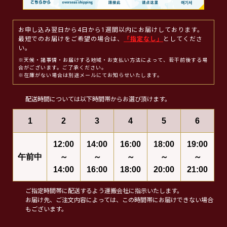
お申し込み翌日から4日から1週間以内にお届けしております。
最短でのお届けをご希望の場合は、
「指定なし」
としてくださ
い。
※天候・諸事情・お届けする地域・お支払い方法によって、若干前後する場
合がございます。ご了承ください。
※在庫がない場合は別途メールにてお知らせいたします。
配送時間については以下時間帯からお選び頂けます。
1
2
3
4
5
6
12:00
14:00
16:00
18:00
19:00
午前中
～
～
～
～
～
14:00
16:00
18:00
20:00
21:00
ご指定時間帯に配送するよう運搬会社に指示いたします。
お届け先、ご注文内容によっては、この時間帯にお届けできない場合
もございます。