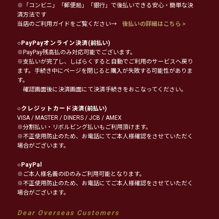
※「コンビニ」「郵便局」「銀行」で後払いできる安心・簡単な決
済方法です
当店のご利用ガイドをご覧ください→
後払いの詳細はこちら >
○
PayPayオンライン決済
(前払い)
※PayPay残高払のみ対応可能でございます。
※支払いが完了し、しばらくすると自動でご利用のサービスへ戻り
ます。手続き中にページを閉じると購入が失敗する可能性がありま
す。
確認画面後に決済画面にて決済手続きをおこなってください。
○
クレジットカード決済
(前払い)
VISA / MASTER / DINERS / JCB / AMEX
※分割払い・リボルビング払いもご利用頂けます。
※不正使用防止のため、お電話にてご本人様確認をさせていただく
場合がございます。
○
PayPal
※ご本人様名義のIDのみご利用可能となります。
※不正使用防止のため、お電話にてご本人様確認をさせていただく
場合がございます。
Dear Overseas Customers