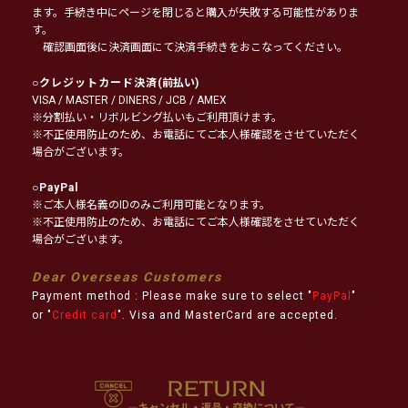
ます。手続き中にページを閉じると購入が失敗する可能性がありま
す。
確認画面後に決済画面にて決済手続きをおこなってください。
○
クレジットカード決済
(前払い)
VISA / MASTER / DINERS / JCB / AMEX
※分割払い・リボルビング払いもご利用頂けます。
※不正使用防止のため、お電話にてご本人様確認をさせていただく
場合がございます。
○
PayPal
※ご本人様名義のIDのみご利用可能となります。
※不正使用防止のため、お電話にてご本人様確認をさせていただく
場合がございます。
Dear Overseas Customers
Payment method : Please make sure to select "
PayPal
"
or "
Credit card
". Visa and MasterCard are accepted.