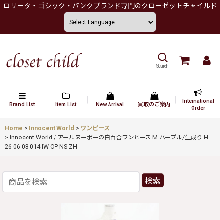
ロリータ・ゴシック・パンクブランド専門のクローゼットチャイルド
Search
International
Brand List
Item List
New Arrival
買取のご案内
Order
Home
>
Innocent World
>
ワンピース
>
Innocent World / アールヌーボーの白百合ワンピース M パープル/生成り H-
26-06-03-014-IW-OP-NS-ZH
検索