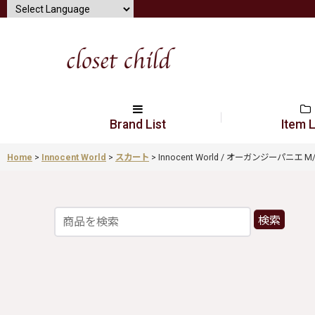
Brand List
Item L
Home
>
Innocent World
>
スカート
>
Innocent World / オーガンジーパニエ M/92c
検索