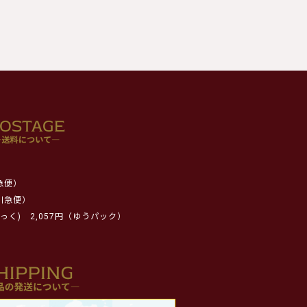
急便）
川急便）
っく)
2,057円（ゆうパック）