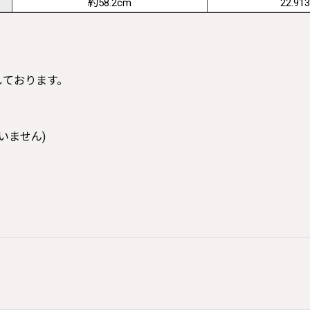
約58.2cm
22.913
寸しております。
いません)