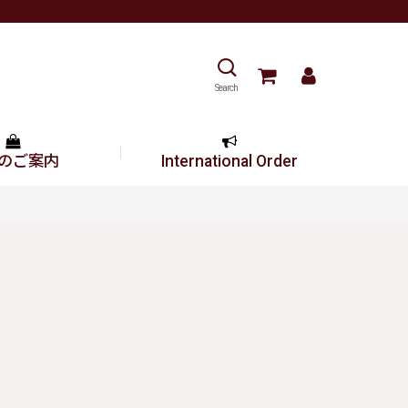
Search
のご案内
International Order