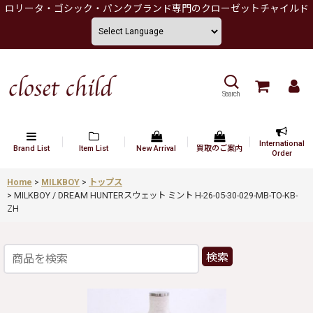
ロリータ・ゴシック・パンクブランド専門のクローゼットチャイルド
Search
International
Brand List
Item List
New Arrival
買取のご案内
Order
Home
>
MILKBOY
>
トップス
>
MILKBOY / DREAM HUNTERスウェット ミント H-26-05-30-029-MB-TO-KB-
ZH
検索