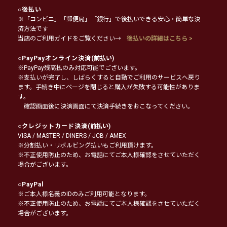
○
後払い
※「コンビニ」「郵便局」「銀行」で後払いできる安心・簡単な決
済方法です
当店のご利用ガイドをご覧ください→
後払いの詳細はこちら >
○
PayPayオンライン決済
(前払い)
※PayPay残高払のみ対応可能でございます。
※支払いが完了し、しばらくすると自動でご利用のサービスへ戻り
ます。手続き中にページを閉じると購入が失敗する可能性がありま
す。
確認画面後に決済画面にて決済手続きをおこなってください。
○
クレジットカード決済
(前払い)
VISA / MASTER / DINERS / JCB / AMEX
※分割払い・リボルビング払いもご利用頂けます。
※不正使用防止のため、お電話にてご本人様確認をさせていただく
場合がございます。
○
PayPal
※ご本人様名義のIDのみご利用可能となります。
※不正使用防止のため、お電話にてご本人様確認をさせていただく
場合がございます。