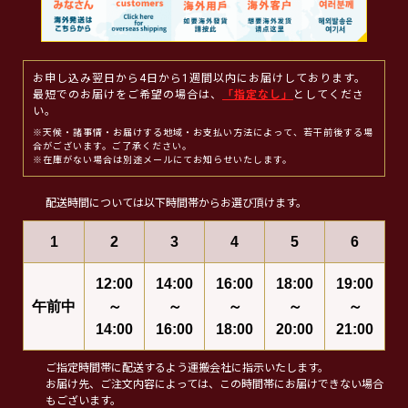
お申し込み翌日から4日から1週間以内にお届けしております。
最短でのお届けをご希望の場合は、
「指定なし」
としてくださ
い。
※天候・諸事情・お届けする地域・お支払い方法によって、若干前後する場
合がございます。ご了承ください。
※在庫がない場合は別途メールにてお知らせいたします。
配送時間については以下時間帯からお選び頂けます。
1
2
3
4
5
6
12:00
14:00
16:00
18:00
19:00
午前中
～
～
～
～
～
14:00
16:00
18:00
20:00
21:00
ご指定時間帯に配送するよう運搬会社に指示いたします。
お届け先、ご注文内容によっては、この時間帯にお届けできない場合
もございます。