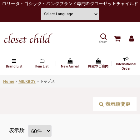
ロリータ・ゴシック・パンクブランド専門のクローゼットチャイルド
Search
International
Brand List
Item List
New Arrival
買取のご案内
Order
Home
>
MILKBOY
>
トップス
表示順変更
表示数
: