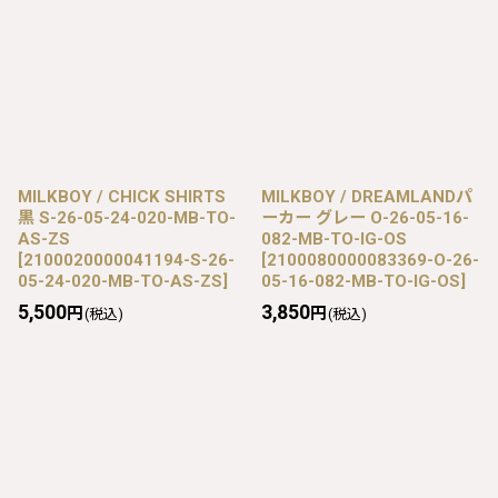
MILKBOY / CHICK SHIRTS
MILKBOY / DREAMLANDパ
黒 S-26-05-24-020-MB-TO-
ーカー グレー O-26-05-16-
AS-ZS
082-MB-TO-IG-OS
[
2100020000041194-S-26-
[
2100080000083369-O-26-
05-24-020-MB-TO-AS-ZS
]
05-16-082-MB-TO-IG-OS
]
5,500
3,850
円
円
(税込)
(税込)