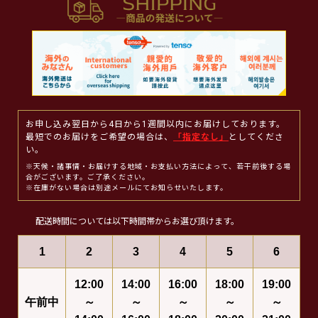
お申し込み翌日から4日から1週間以内にお届けしております。
最短でのお届けをご希望の場合は、
「指定なし」
としてくださ
い。
※天候・諸事情・お届けする地域・お支払い方法によって、若干前後する場
合がございます。ご了承ください。
※在庫がない場合は別途メールにてお知らせいたします。
配送時間については以下時間帯からお選び頂けます。
1
2
3
4
5
6
12:00
14:00
16:00
18:00
19:00
午前中
～
～
～
～
～