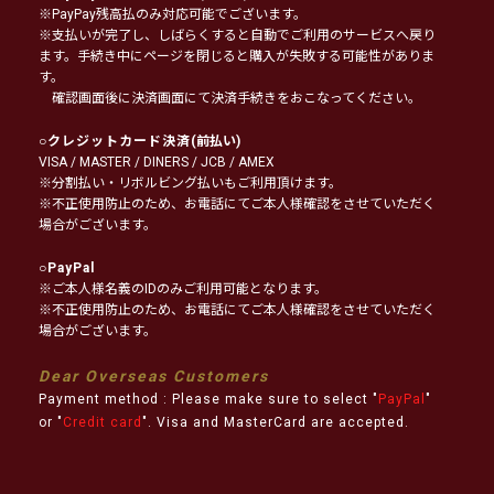
※PayPay残高払のみ対応可能でございます。
※支払いが完了し、しばらくすると自動でご利用のサービスへ戻り
ます。手続き中にページを閉じると購入が失敗する可能性がありま
す。
確認画面後に決済画面にて決済手続きをおこなってください。
○
クレジットカード決済
(前払い)
VISA / MASTER / DINERS / JCB / AMEX
※分割払い・リボルビング払いもご利用頂けます。
※不正使用防止のため、お電話にてご本人様確認をさせていただく
場合がございます。
○
PayPal
※ご本人様名義のIDのみご利用可能となります。
※不正使用防止のため、お電話にてご本人様確認をさせていただく
場合がございます。
Dear Overseas Customers
Payment method : Please make sure to select "
PayPal
"
or "
Credit card
". Visa and MasterCard are accepted.