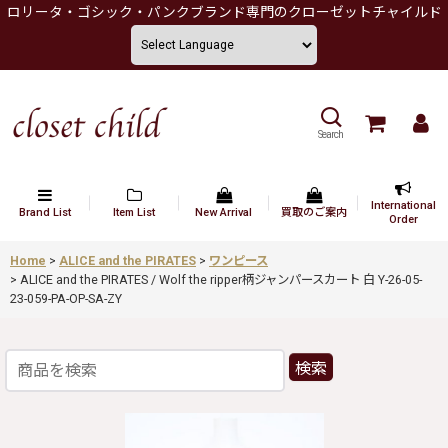
ロリータ・ゴシック・パンクブランド専門のクローゼットチャイルド
Search
International
Brand List
Item List
New Arrival
買取のご案内
Order
Home
>
ALICE and the PIRATES
>
ワンピース
>
ALICE and the PIRATES / Wolf the ripper柄ジャンパースカート 白 Y-26-05-
23-059-PA-OP-SA-ZY
検索