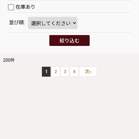
在庫あり
並び順
:
絞り込む
200
件
1
2
3
4
次
»