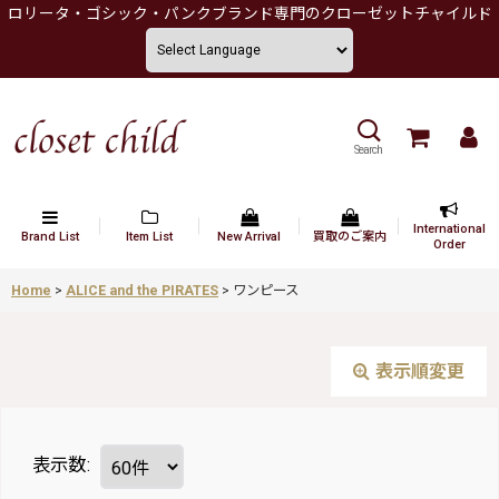
ロリータ・ゴシック・パンクブランド専門のクローゼットチャイルド
Search
International
Brand List
Item List
New Arrival
買取のご案内
Order
Home
>
ALICE and the PIRATES
>
ワンピース
表示順変更
表示数
: