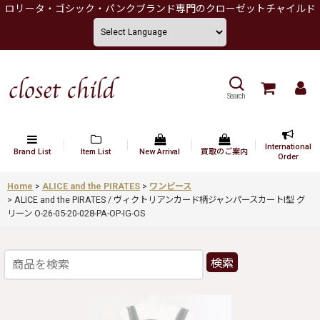
ロリータ・ゴシック・パンクブランド専門のクローゼットチャイルド
Search
International
Brand List
Item List
New Arrival
買取のご案内
Order
Home
>
ALICE and the PIRATES
>
ワンピース
>
ALICE and the PIRATES / ヴィクトリアンカード柄ジャンパースカートI型 グ
リーン O-26-05-20-028-PA-OP-IG-OS
検索