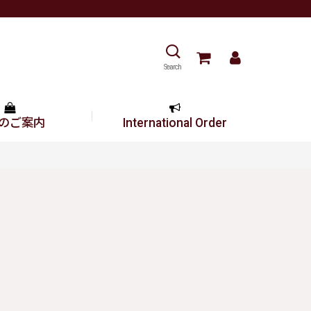
Search
のご案内
International Order