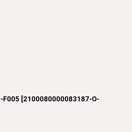
-F005
[
2100080000083187-O-