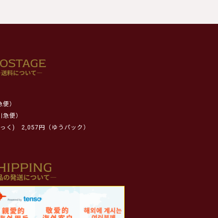
急便）
川急便）
っく)
2,057円（ゆうパック）